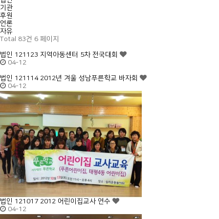
법인
기관
후원
언론
자유
Total 83건
6 페이지
법인
121123 지역아동센터 5차 전국대회
04-12
법인
121114 2012년 겨울 성남푸른학교 바자회
04-12
법인
121017 2012 어린이집교사 연수
04-12