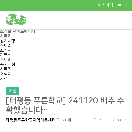
회원가입
로그인
Pureun School
푸른학교의
소식을 전해드립니다
스토리
공지사항
스토리
소식지
자료실
스토리
공지사항
스토리
소식지
자료실
기관
[태평동 푸른학교] 241120 배추 수
확했습니다~
태평동푸른학교지역아동센터
748회
24-11-27 10:33