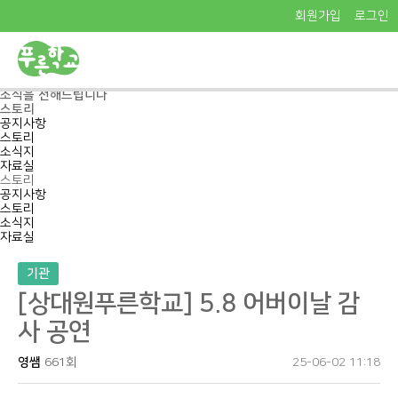
회원가입
로그인
Pureun School
푸른학교의
소식을 전해드립니다
스토리
공지사항
스토리
소식지
자료실
스토리
공지사항
스토리
소식지
자료실
기관
[상대원푸른학교] 5.8 어버이날 감
사 공연
영쌤
661회
25-06-02 11:18