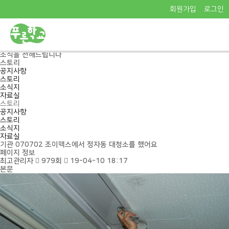
회원가입
로그인
열람중
Pureun School
푸른학교의
소식을 전해드립니다
스토리
공지사항
스토리
소식지
자료실
스토리
공지사항
스토리
소식지
자료실
기관
070702 조이맥스에서 정자동 대청소를 했어요
페이지 정보
최고관리자
979회
19-04-10 18:17
본문