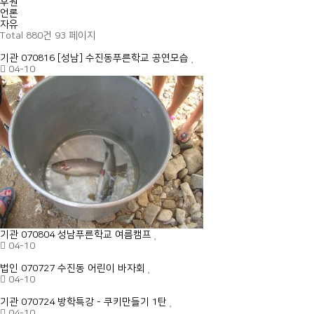
후원
언론
자유
Total 880건
93 페이지
기관
070816 [성남] 수진동푸른학교 공연모습
04-10
기관
070804 성남푸른학교 여름캠프
04-10
법인
070727 수진동 어린이 바자회
04-10
기관
070724 방학특강 - 쿠키만들기 1탄
04-10