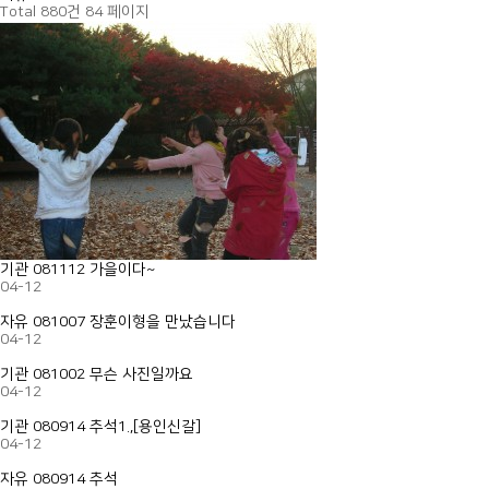
Total 880건
84 페이지
기관
081112 가을이다~
04-12
자유
081007 장훈이형을 만났습니다
04-12
기관
081002 무슨 사진일까요
04-12
기관
080914 추석1.,[용인신갈]
04-12
자유
080914 추석