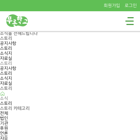
회원가입
로그인
Pureun School
푸른학교의
소식을 전해드립니다
스토리
공지사항
스토리
소식지
자료실
스토리
공지사항
스토리
소식지
자료실
스토리
소식
스토리
스토리 카테고리
전체
법인
기관
후원
언론
자유